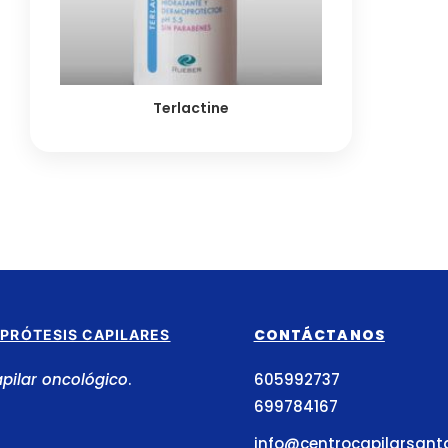
Terlactine
CONTÁCTANOS
PRÓTESIS CAPILARES
pilar oncológico
.
605992737
699784167
info@centrocapilarsan